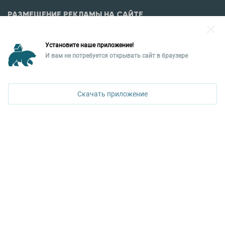
РАЗМЕЩЕНИЕ РЕКЛАМЫ НА САЙТЕ
Разместить рекламу?
Установите наше приложение!
Уральская палата недвижимости
И вам не потребуется открывать сайт в браузере
620026, Екатеринбург,
ул. Горького, 65, 0 подъезд, 3 этаж
Скачать приложение
КОНТАКТЫ УПН
Политика конфиденциальности
+7 343 367-67-60
ДОСТУПНО В
Google Play